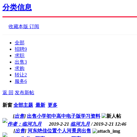
分类信息
收藏本版
订阅
全部
招聘
9
求职
出售
3
求购
转让
2
服务
6
返 回
发布新帖
新窗
全部主题
最新
更多
[
出售
]
出售小学初中高中电子版学习资料
作者：临河九月
2019-2-21
临河九月
/ 2019-2-21 12:46
[
出售
]
河东绝佳位置个人河景房出售