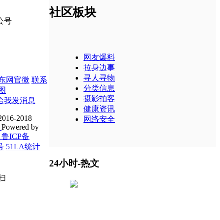
社区板块
网友爆料
拉身边事
寻人寻物
东网官微
联系
分类信息
图
摄影拍客
健康资讯
2016-2018
网络安全
.
Powered by
/ 鲁ICP备
号
51LA统计
24小时-热文
扫