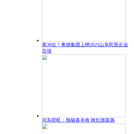
第39位！奥德集团上榜2025山东民营企业
百强
河东郑旺：辣椒喜丰收 映红致富路