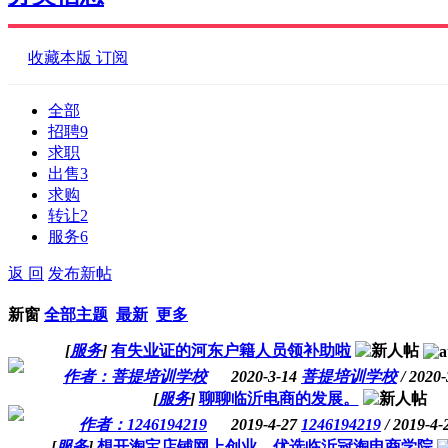
收藏本版
订阅
全部
招聘
9
求职
出售
3
求购
转让
2
服务
6
返 回
发布新帖
新窗
全部主题
最新
更多
[
服务
]
有失业证的河东户籍人员领补助啦
作者：菩提培训学校
2020-3-14
菩提培训学校
/ 2020-
[
服务
]
聊聊临沂电商的发展。
作者：1246194219
2019-4-27
1246194219
/ 2019-4-
[
服务
]
想开淘宝店铺网上创业，优选临沂冠淘电商学院