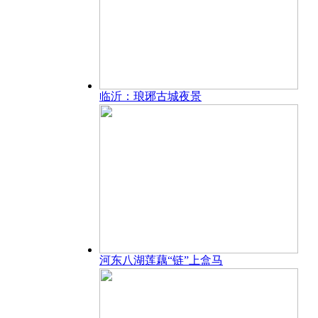
临沂：琅琊古城夜景
河东八湖莲藕“链”上盒马