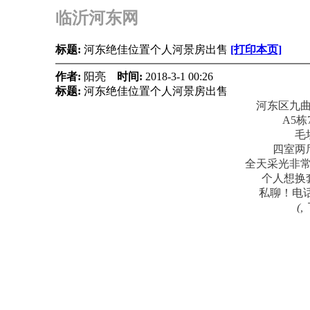
临沂河东网
标题:
河东绝佳位置个人河景房出售
[打印本页]
作者:
阳亮
时间:
2018-3-1 00:26
标题:
河东绝佳位置个人河景房出售
河东区九
A5栋
毛
四室两
全天采光非
个人想换
私聊！电话1
(,